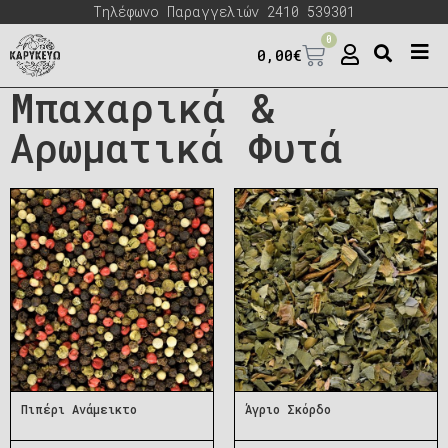
Τηλέφωνο Παραγγελιών 2410 539301
0
0,00
€
Μπαχαρικά &
Αρωματικά Φυτά
Πιπέρι Ανάμεικτο
Άγριο Σκόρδο