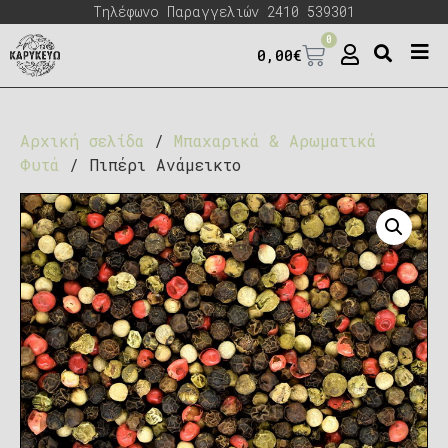
Τηλέφωνο Παραγγελιών 2410 539301
0
0,00
€
Αρχική σελίδα
/
Μπαχαρικά & Αρωματικά
Φυτά
/ Πιπέρι Ανάμεικτο