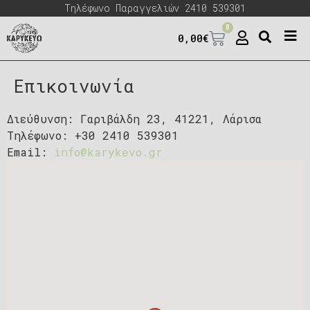
Τηλέφωνο Παραγγελιών 2410 539301
0
0,00
€
Επικοινωνία
Διεύθυνση:
Γαριβάλδη 23, 41221, Λάρισα
Τηλέφωνο:
+30 2410 539301
Email:
info@karykevo.gr